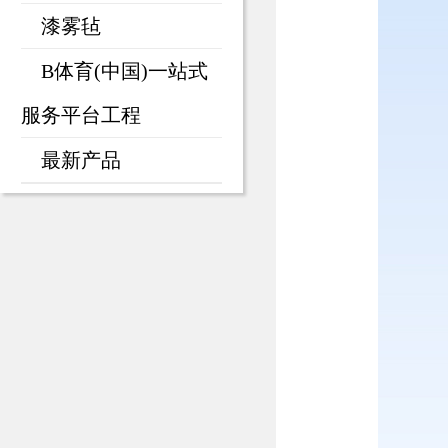
漆雾毡
B体育(中国)一站式
服务平台工程
最新产品