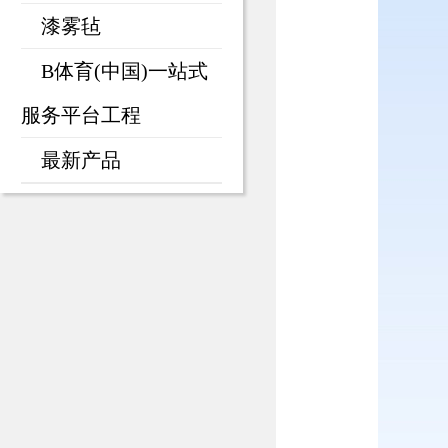
漆雾毡
B体育(中国)一站式
服务平台工程
最新产品