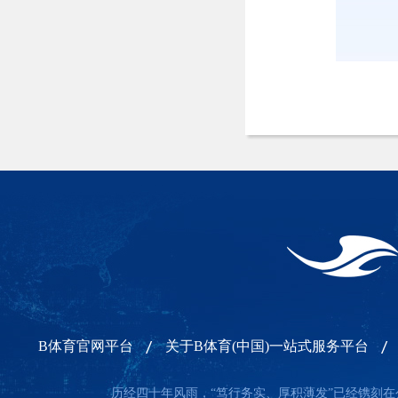
B体育官网平台
关于B体育(中国)一站式服务平台
历经四十年风雨，“笃行务实、厚积薄发”已经镌刻在