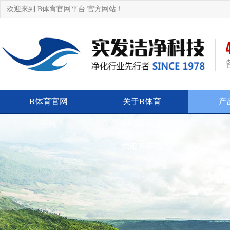
欢迎来到 B体育官网平台 官方网站！
B体育官网
关于B体育
产
平台
(中国)一站
式服务平台