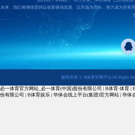
未来，我们将继续坚持以创新驱动发展、以市场为导向，努力成为所有用户
版权所有 © B体育官网平台All Rights Rese
必一体育官方网站_必一体育(中国)股份有限公司
|
B体育·体育
|
份有限公司
|
B体育娱乐
|
华体会线上平台(集团)官方网站
|
华体