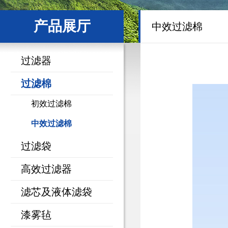
产品展厅
中效过滤棉
过滤器
过滤棉
初效过滤棉
中效过滤棉
过滤袋
高效过滤器
滤芯及液体滤袋
漆雾毡